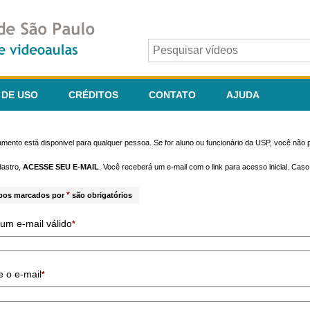
 DE USO
CRÉDITOS
CONTATO
AJUDA
mento está disponivel para qualquer pessoa. Se for aluno ou funcionário da USP, você não p
dastro,
ACESSE SEU E-MAIL
. Você receberá um e-mail com o link para acesso inicial. Cas
*
pos marcados por
são obrigatórios
um e-mail válido
*
e o e-mail
*