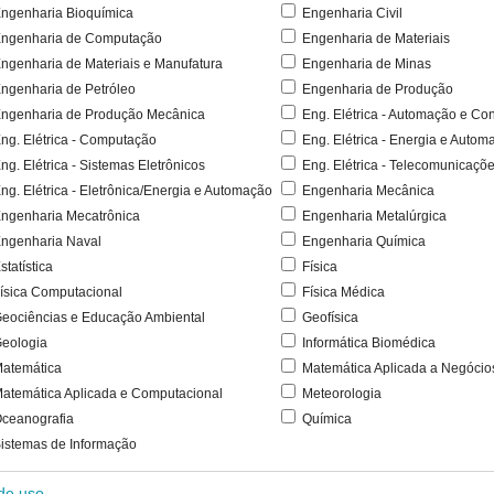
ngenharia Bioquímica
Engenharia Civil
ngenharia de Computação
Engenharia de Materiais
ngenharia de Materiais e Manufatura
Engenharia de Minas
ngenharia de Petróleo
Engenharia de Produção
ngenharia de Produção Mecânica
Eng. Elétrica - Automação e Con
ng. Elétrica - Computação
Eng. Elétrica - Energia e Autom
ng. Elétrica - Sistemas Eletrônicos
Eng. Elétrica - Telecomunicaçõ
ng. Elétrica - Eletrônica/Energia e Automação
Engenharia Mecânica
ngenharia Mecatrônica
Engenharia Metalúrgica
ngenharia Naval
Engenharia Química
statística
Física
ísica Computacional
Física Médica
eociências e Educação Ambiental
Geofísica
eologia
Informática Biomédica
atemática
Matemática Aplicada a Negócio
atemática Aplicada e Computacional
Meteorologia
ceanografia
Química
istemas de Informação
 de uso