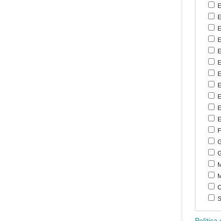
E
E
E
E
E
E
E
E
E
E
E
F
G
G
M
M
O
S
Política