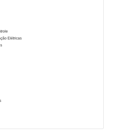
trole
ação Elétricas
es
s