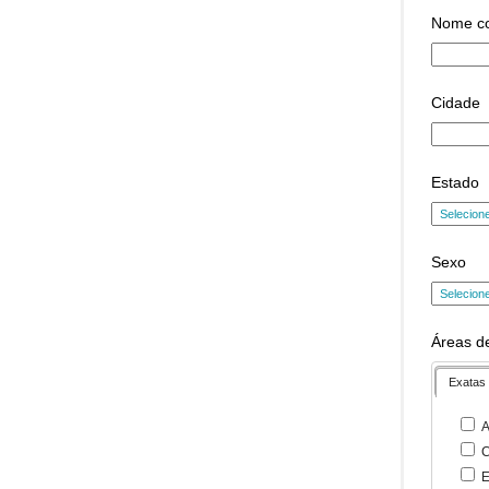
Nome c
Cidade
Estado
Sexo
Áreas de
Exatas
A
C
E