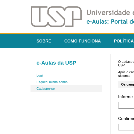
SOBRE
COMO FUNCIONA
POLÍTICA
e-Aulas da USP
O cadastra
USP.
Após o ca
Login
sistema.
Esqueci minha senha
Os cam
Cadastre-se
Informe 
Confirm