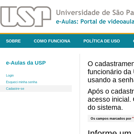
SOBRE
COMO FUNCIONA
POLÍTICA DE USO
e-Aulas da USP
O cadastrament
funcionário da
Login
usando a senh
Esqueci minha senha
Cadastre-se
Após o cadast
acesso inicial
do sistema.
*
Os campos marcados por
Informe um 