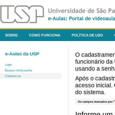
SOBRE
COMO FUNCIONA
POLÍTICA DE USO
e-Aulas da USP
O cadastrament
funcionário da
Login
usando a senh
Esqueci minha senha
Cadastre-se
Após o cadast
acesso inicial
do sistema.
*
Os campos marcados por
Informe um 