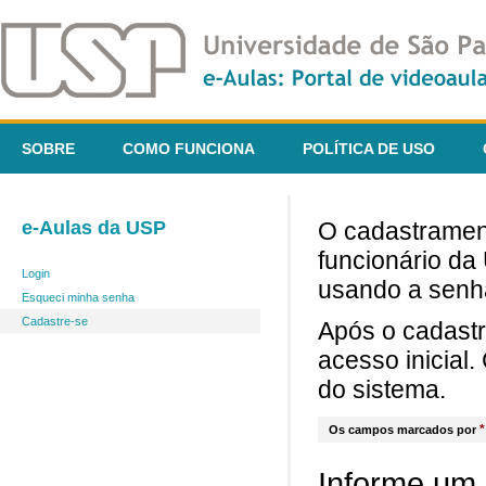
SOBRE
COMO FUNCIONA
POLÍTICA DE USO
e-Aulas da USP
O cadastrament
funcionário da
Login
usando a senh
Esqueci minha senha
Cadastre-se
Após o cadast
acesso inicial
do sistema.
*
Os campos marcados por
Informe um 