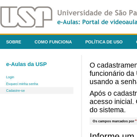
SOBRE
COMO FUNCIONA
POLÍTICA DE USO
e-Aulas da USP
O cadastrament
funcionário da
Login
usando a senh
Esqueci minha senha
Cadastre-se
Após o cadast
acesso inicial
do sistema.
*
Os campos marcados por
Informe um 