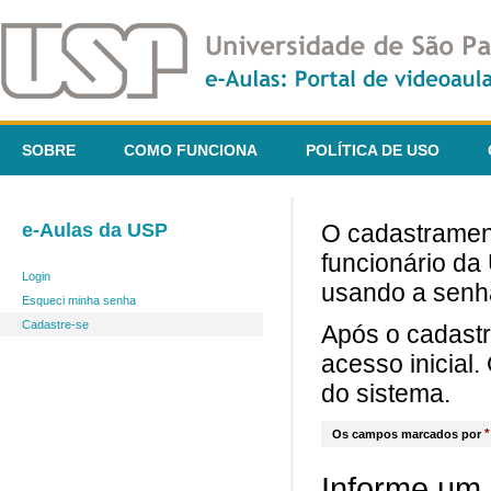
SOBRE
COMO FUNCIONA
POLÍTICA DE USO
e-Aulas da USP
O cadastrament
funcionário da
Login
usando a senh
Esqueci minha senha
Cadastre-se
Após o cadast
acesso inicial
do sistema.
*
Os campos marcados por
Informe um 