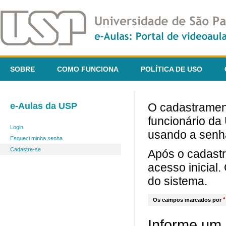
SOBRE
COMO FUNCIONA
POLÍTICA DE USO
e-Aulas da USP
O cadastrament
funcionário da
Login
usando a senh
Esqueci minha senha
Cadastre-se
Após o cadast
acesso inicial
do sistema.
*
Os campos marcados por
Informe um 