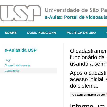
SOBRE
COMO FUNCIONA
POLÍTICA DE USO
e-Aulas da USP
O cadastrament
funcionário da
Login
usando a senh
Esqueci minha senha
Cadastre-se
Após o cadast
acesso inicial
do sistema.
*
Os campos marcados por
Informe um 