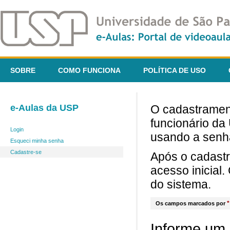
SOBRE
COMO FUNCIONA
POLÍTICA DE USO
e-Aulas da USP
O cadastrament
funcionário da
Login
usando a senh
Esqueci minha senha
Cadastre-se
Após o cadast
acesso inicial
do sistema.
*
Os campos marcados por
Informe um 