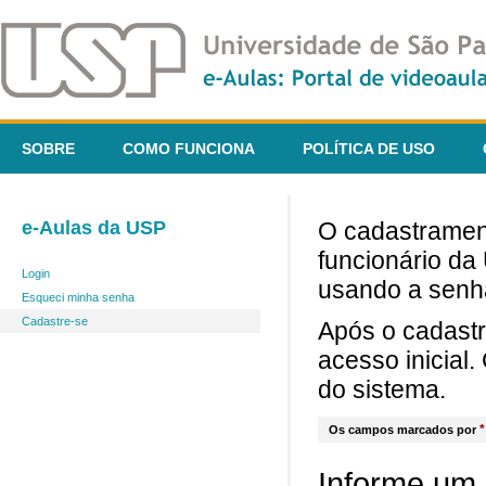
SOBRE
COMO FUNCIONA
POLÍTICA DE USO
e-Aulas da USP
O cadastrament
funcionário da
Login
usando a senh
Esqueci minha senha
Cadastre-se
Após o cadast
acesso inicial
do sistema.
*
Os campos marcados por
Informe um 