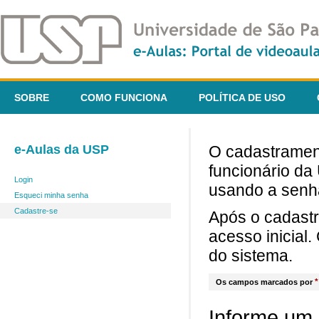
SOBRE
COMO FUNCIONA
POLÍTICA DE USO
e-Aulas da USP
O cadastrament
funcionário da
Login
usando a senh
Esqueci minha senha
Cadastre-se
Após o cadast
acesso inicial
do sistema.
*
Os campos marcados por
Informe um 