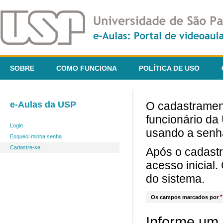
SOBRE
COMO FUNCIONA
POLÍTICA DE USO
e-Aulas da USP
O cadastrament
funcionário da
Login
usando a senh
Esqueci minha senha
Cadastre-se
Após o cadast
acesso inicial
do sistema.
*
Os campos marcados por
Informe um 