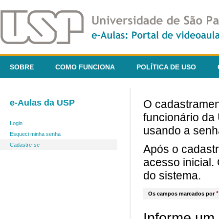
SOBRE
COMO FUNCIONA
POLÍTICA DE USO
e-Aulas da USP
O cadastrament
funcionário da
Login
usando a senh
Esqueci minha senha
Cadastre-se
Após o cadast
acesso inicial
do sistema.
*
Os campos marcados por
Informe um 