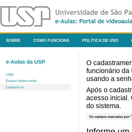
SOBRE
COMO FUNCIONA
POLÍTICA DE USO
e-Aulas da USP
O cadastrament
funcionário da
Login
usando a senh
Esqueci minha senha
Cadastre-se
Após o cadast
acesso inicial
do sistema.
*
Os campos marcados por
Informe um 