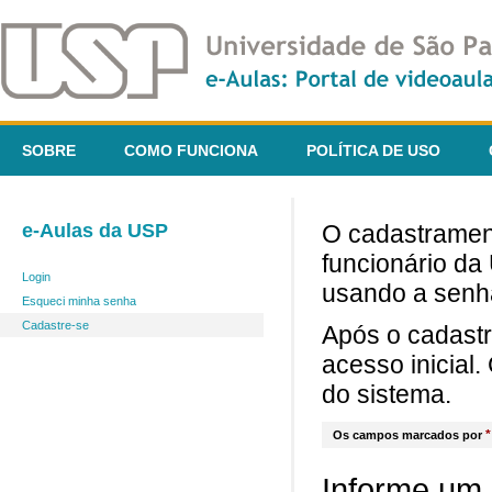
SOBRE
COMO FUNCIONA
POLÍTICA DE USO
e-Aulas da USP
O cadastrament
funcionário da
Login
usando a senh
Esqueci minha senha
Cadastre-se
Após o cadast
acesso inicial
do sistema.
*
Os campos marcados por
Informe um 