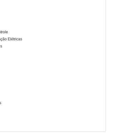
trole
ação Elétricas
es
s