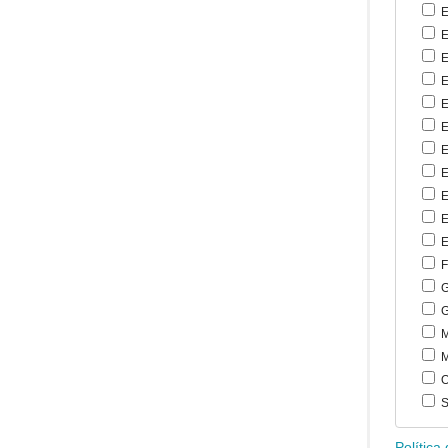
E
E
E
E
E
E
E
E
E
E
E
F
G
G
M
M
O
S
Política