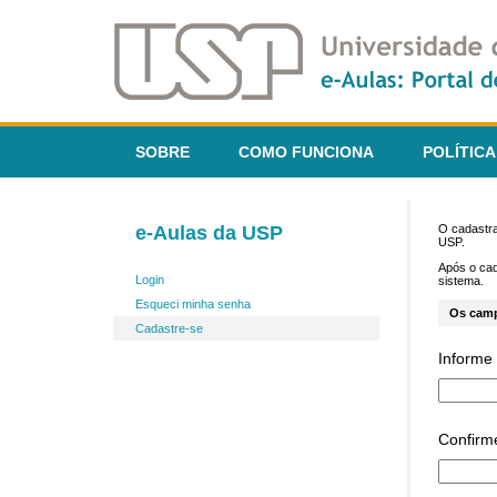
SOBRE
COMO FUNCIONA
POLÍTICA
e-Aulas da USP
O cadastra
USP.
Após o ca
Login
sistema.
Esqueci minha senha
Os cam
Cadastre-se
Informe 
Confirm