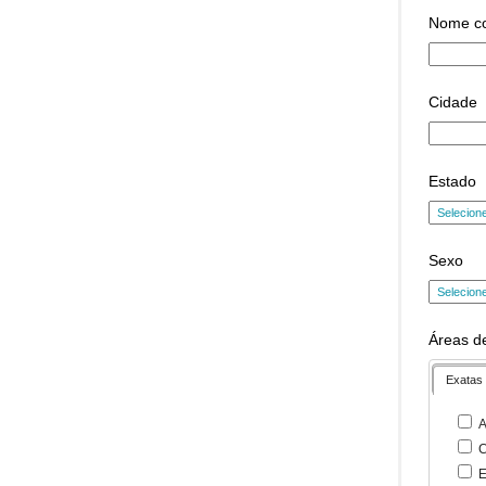
Nome c
Cidade
Estado
Sexo
Áreas de
Exatas
A
C
E