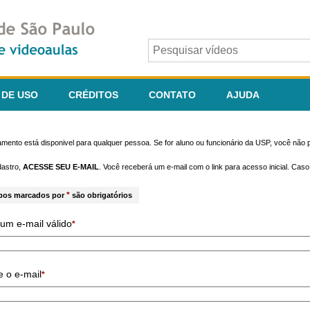
 DE USO
CRÉDITOS
CONTATO
AJUDA
mento está disponivel para qualquer pessoa. Se for aluno ou funcionário da USP, você não p
dastro,
ACESSE SEU E-MAIL
. Você receberá um e-mail com o link para acesso inicial. Cas
*
pos marcados por
são obrigatórios
um e-mail válido
*
e o e-mail
*