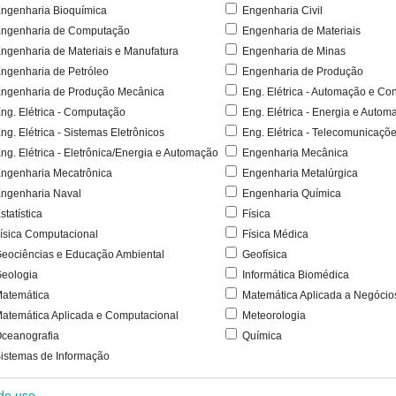
ngenharia Bioquímica
Engenharia Civil
ngenharia de Computação
Engenharia de Materiais
ngenharia de Materiais e Manufatura
Engenharia de Minas
ngenharia de Petróleo
Engenharia de Produção
ngenharia de Produção Mecânica
Eng. Elétrica - Automação e Con
ng. Elétrica - Computação
Eng. Elétrica - Energia e Autom
ng. Elétrica - Sistemas Eletrônicos
Eng. Elétrica - Telecomunicaçõ
ng. Elétrica - Eletrônica/Energia e Automação
Engenharia Mecânica
ngenharia Mecatrônica
Engenharia Metalúrgica
ngenharia Naval
Engenharia Química
statística
Física
ísica Computacional
Física Médica
eociências e Educação Ambiental
Geofísica
eologia
Informática Biomédica
atemática
Matemática Aplicada a Negócio
atemática Aplicada e Computacional
Meteorologia
ceanografia
Química
istemas de Informação
 de uso