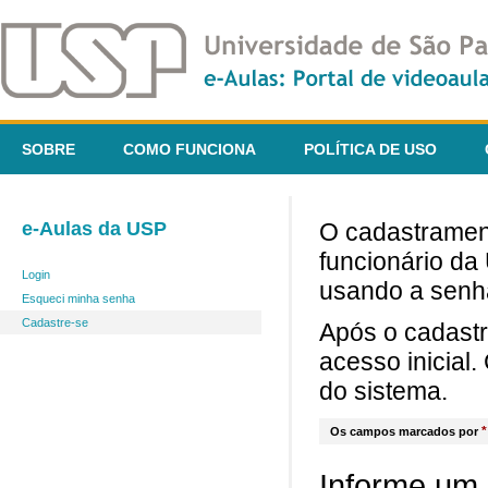
SOBRE
COMO FUNCIONA
POLÍTICA DE USO
e-Aulas da USP
O cadastrament
funcionário da
Login
usando a senh
Esqueci minha senha
Cadastre-se
Após o cadast
acesso inicial
do sistema.
*
Os campos marcados por
Informe um 