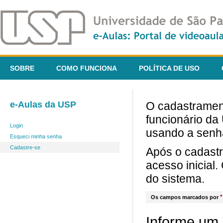
SOBRE
COMO FUNCIONA
POLÍTICA DE USO
e-Aulas da USP
O cadastrament
funcionário da
Login
usando a senh
Esqueci minha senha
Cadastre-se
Após o cadast
acesso inicial
do sistema.
*
Os campos marcados por
Informe um 