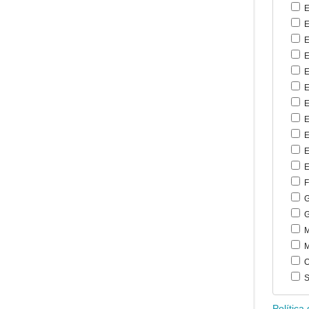
E
E
E
E
E
E
E
E
E
E
E
F
G
G
M
M
O
S
Política