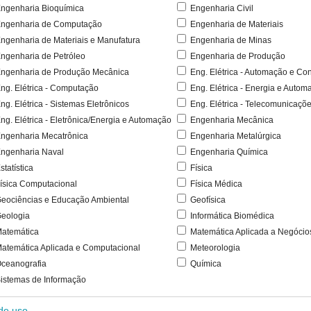
ngenharia Bioquímica
Engenharia Civil
ngenharia de Computação
Engenharia de Materiais
ngenharia de Materiais e Manufatura
Engenharia de Minas
ngenharia de Petróleo
Engenharia de Produção
ngenharia de Produção Mecânica
Eng. Elétrica - Automação e Con
ng. Elétrica - Computação
Eng. Elétrica - Energia e Autom
ng. Elétrica - Sistemas Eletrônicos
Eng. Elétrica - Telecomunicaçõ
ng. Elétrica - Eletrônica/Energia e Automação
Engenharia Mecânica
ngenharia Mecatrônica
Engenharia Metalúrgica
ngenharia Naval
Engenharia Química
statística
Física
ísica Computacional
Física Médica
eociências e Educação Ambiental
Geofísica
eologia
Informática Biomédica
atemática
Matemática Aplicada a Negócio
atemática Aplicada e Computacional
Meteorologia
ceanografia
Química
istemas de Informação
 de uso