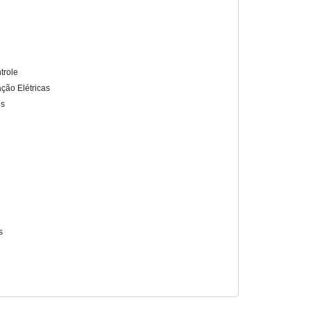
trole
ação Elétricas
es
s