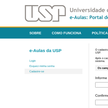
SOBRE
COMO FUNCIONA
POLÍTICA
e-Aulas da USP
O cadastra
USP.
Após o ca
Login
sistema.
Esqueci minha senha
Os cam
Cadastre-se
Informe 
Confirm