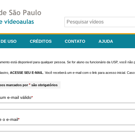
 DE USO
CRÉDITOS
CONTATO
AJUDA
mento está disponivel para qualquer pessoa. Se for aluno ou funcionário da USP, você não p
dastro,
ACESSE SEU E-MAIL
. Você receberá um e-mail com o link para acesso inicial. Cas
*
pos marcados por
são obrigatórios
um e-mail válido
*
e o e-mail
*