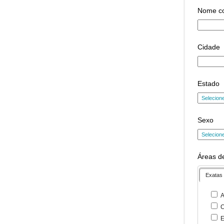
Nome c
Cidade
Estado
Sexo
Áreas de
Exatas
A
C
E