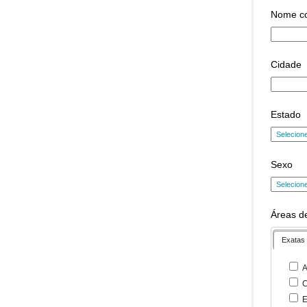
Nome c
Cidade
Estado
Sexo
Áreas de
Exatas
A
C
E