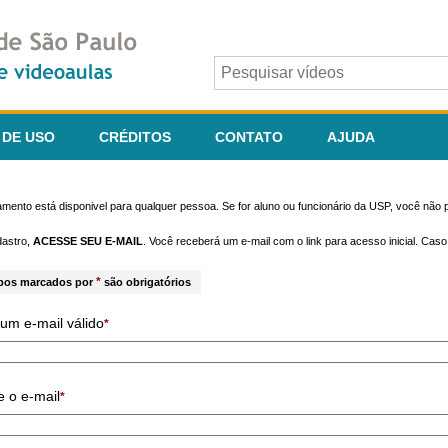
 DE USO
CRÉDITOS
CONTATO
AJUDA
mento está disponivel para qualquer pessoa. Se for aluno ou funcionário da USP, você não p
dastro,
ACESSE SEU E-MAIL
. Você receberá um e-mail com o link para acesso inicial. Cas
*
pos marcados por
são obrigatórios
um e-mail válido
*
e o e-mail
*