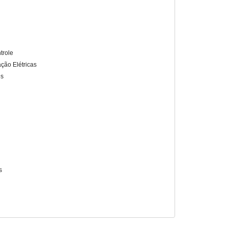
trole
ação Elétricas
es
s