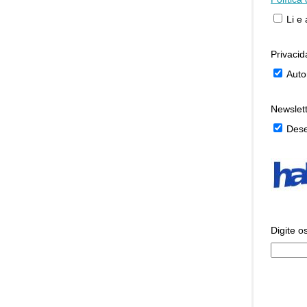
Li e
Privaci
Auto
Newslet
Dese
Digite o