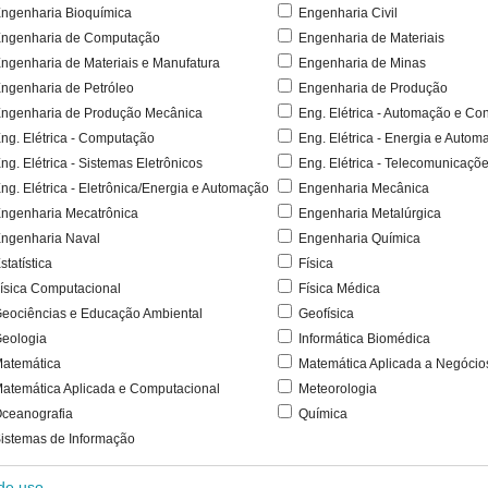
ngenharia Bioquímica
Engenharia Civil
ngenharia de Computação
Engenharia de Materiais
ngenharia de Materiais e Manufatura
Engenharia de Minas
ngenharia de Petróleo
Engenharia de Produção
ngenharia de Produção Mecânica
Eng. Elétrica - Automação e Con
ng. Elétrica - Computação
Eng. Elétrica - Energia e Autom
ng. Elétrica - Sistemas Eletrônicos
Eng. Elétrica - Telecomunicaçõ
ng. Elétrica - Eletrônica/Energia e Automação
Engenharia Mecânica
ngenharia Mecatrônica
Engenharia Metalúrgica
ngenharia Naval
Engenharia Química
statística
Física
ísica Computacional
Física Médica
eociências e Educação Ambiental
Geofísica
eologia
Informática Biomédica
atemática
Matemática Aplicada a Negócio
atemática Aplicada e Computacional
Meteorologia
ceanografia
Química
istemas de Informação
 de uso