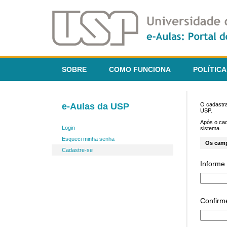
SOBRE
COMO FUNCIONA
POLÍTICA
e-Aulas da USP
O cadastra
USP.
Após o ca
Login
sistema.
Esqueci minha senha
Os cam
Cadastre-se
Informe 
Confirm