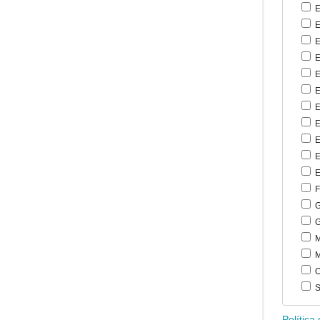
E
E
E
E
E
E
E
E
E
E
E
F
G
G
M
M
O
S
Política