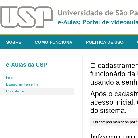
SOBRE
COMO FUNCIONA
POLÍTICA DE USO
e-Aulas da USP
O cadastrament
funcionário da
Login
usando a senh
Esqueci minha senha
Cadastre-se
Após o cadast
acesso inicial
do sistema.
*
Os campos marcados por
Informe um 