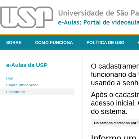
SOBRE
COMO FUNCIONA
POLÍTICA DE USO
e-Aulas da USP
O cadastrament
funcionário da
Login
usando a senh
Esqueci minha senha
Cadastre-se
Após o cadast
acesso inicial
do sistema.
*
Os campos marcados por
Informe um 