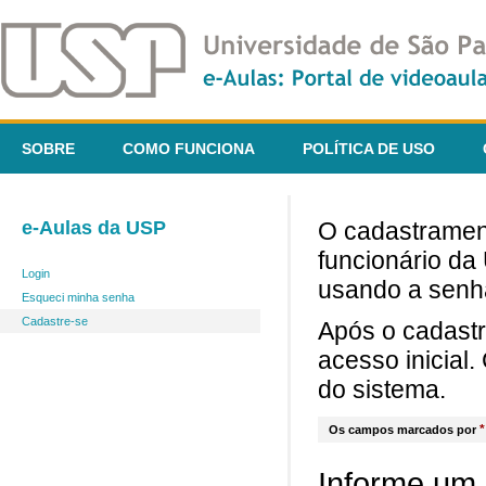
SOBRE
COMO FUNCIONA
POLÍTICA DE USO
e-Aulas da USP
O cadastrament
funcionário da
Login
usando a senh
Esqueci minha senha
Cadastre-se
Após o cadast
acesso inicial
do sistema.
*
Os campos marcados por
Informe um 