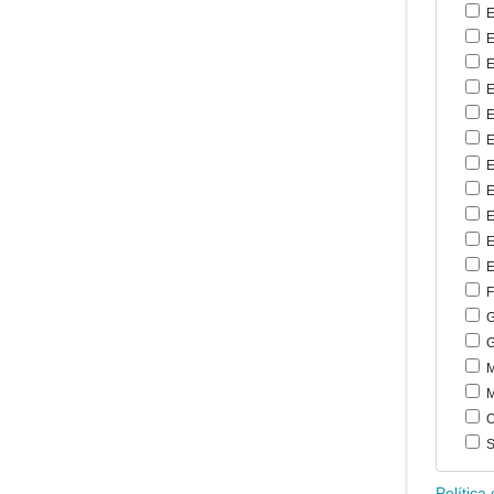
E
E
E
E
E
E
E
E
E
E
E
F
G
G
M
M
O
S
Política