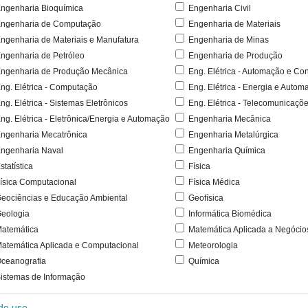
ngenharia Bioquímica
Engenharia Civil
ngenharia de Computação
Engenharia de Materiais
ngenharia de Materiais e Manufatura
Engenharia de Minas
ngenharia de Petróleo
Engenharia de Produção
ngenharia de Produção Mecânica
Eng. Elétrica - Automação e Con
ng. Elétrica - Computação
Eng. Elétrica - Energia e Autom
ng. Elétrica - Sistemas Eletrônicos
Eng. Elétrica - Telecomunicaçõ
ng. Elétrica - Eletrônica/Energia e Automação
Engenharia Mecânica
ngenharia Mecatrônica
Engenharia Metalúrgica
ngenharia Naval
Engenharia Química
statística
Física
ísica Computacional
Física Médica
eociências e Educação Ambiental
Geofísica
eologia
Informática Biomédica
atemática
Matemática Aplicada a Negócio
atemática Aplicada e Computacional
Meteorologia
ceanografia
Química
istemas de Informação
 de uso