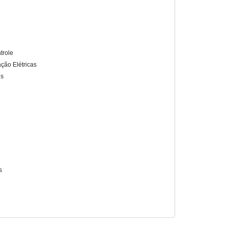
trole
ação Elétricas
es
s