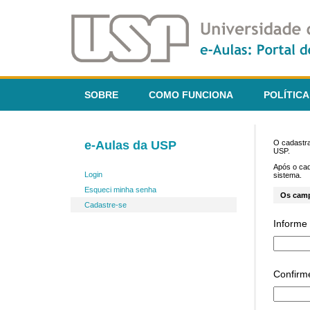
SOBRE
COMO FUNCIONA
POLÍTICA
e-Aulas da USP
O cadastra
USP.
Após o ca
Login
sistema.
Esqueci minha senha
Os cam
Cadastre-se
Informe 
Confirm