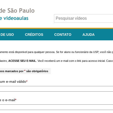
 DE USO
CRÉDITOS
CONTATO
AJUDA
mento está disponivel para qualquer pessoa. Se for aluno ou funcionário da USP, você não p
dastro,
ACESSE SEU E-MAIL
. Você receberá um e-mail com o link para acesso inicial. Cas
*
pos marcados por
são obrigatórios
um e-mail válido
*
e o e-mail
*