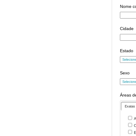
Nome c
Cidade
Estado
Sexo
Áreas de
Exatas
A
C
E