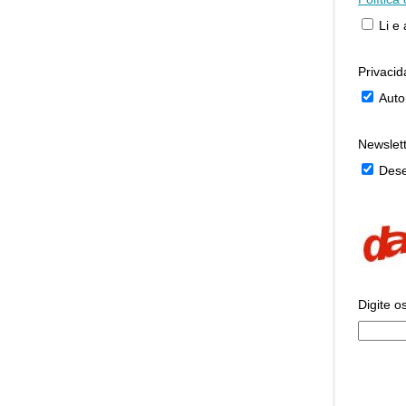
Li e
Privaci
Auto
Newslet
Dese
Digite o