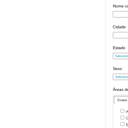
Nome c
Cidade
Estado
Sexo
Áreas de
Exatas
A
C
E