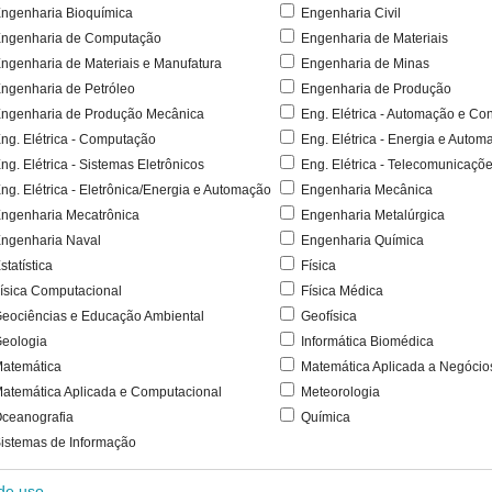
ngenharia Bioquímica
Engenharia Civil
ngenharia de Computação
Engenharia de Materiais
ngenharia de Materiais e Manufatura
Engenharia de Minas
ngenharia de Petróleo
Engenharia de Produção
ngenharia de Produção Mecânica
Eng. Elétrica - Automação e Con
ng. Elétrica - Computação
Eng. Elétrica - Energia e Autom
ng. Elétrica - Sistemas Eletrônicos
Eng. Elétrica - Telecomunicaçõ
ng. Elétrica - Eletrônica/Energia e Automação
Engenharia Mecânica
ngenharia Mecatrônica
Engenharia Metalúrgica
ngenharia Naval
Engenharia Química
statística
Física
ísica Computacional
Física Médica
eociências e Educação Ambiental
Geofísica
eologia
Informática Biomédica
atemática
Matemática Aplicada a Negócio
atemática Aplicada e Computacional
Meteorologia
ceanografia
Química
istemas de Informação
 de uso