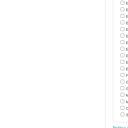
E
E
E
E
E
E
E
E
E
E
E
F
G
G
M
M
O
S
Política