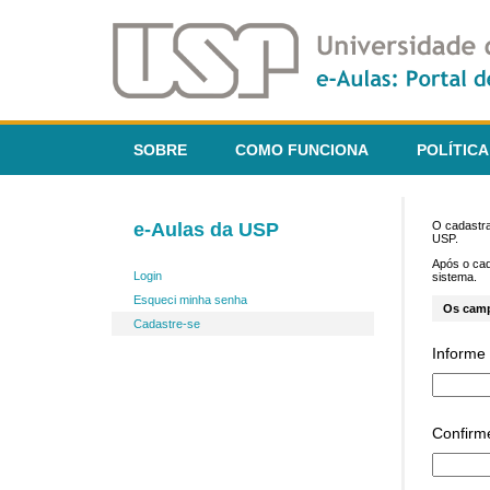
SOBRE
COMO FUNCIONA
POLÍTICA
e-Aulas da USP
O cadastra
USP.
Após o ca
Login
sistema.
Esqueci minha senha
Os cam
Cadastre-se
Informe 
Confirm