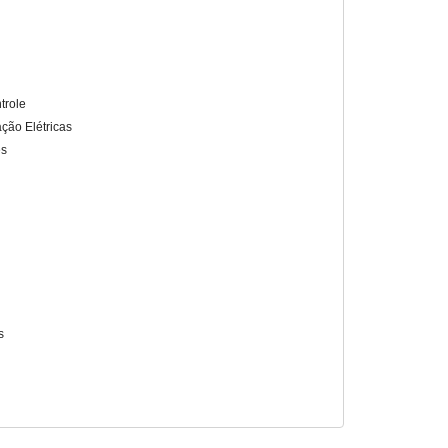
trole
ação Elétricas
es
s