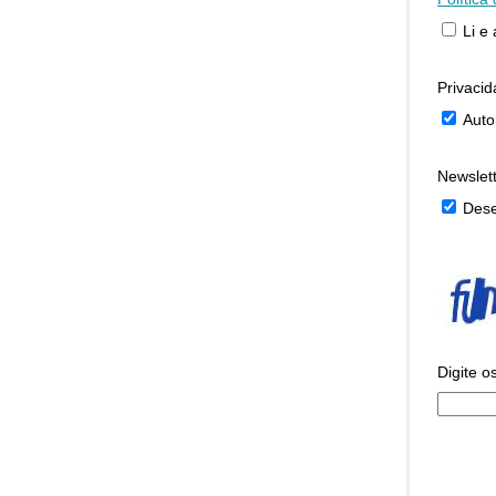
Li e
Privaci
Auto
Newslet
Dese
Digite o