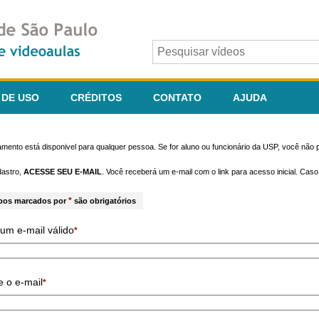
 DE USO
CRÉDITOS
CONTATO
AJUDA
mento está disponivel para qualquer pessoa. Se for aluno ou funcionário da USP, você não p
dastro,
ACESSE SEU E-MAIL
. Você receberá um e-mail com o link para acesso inicial. Cas
*
pos marcados por
são obrigatórios
um e-mail válido
*
e o e-mail
*