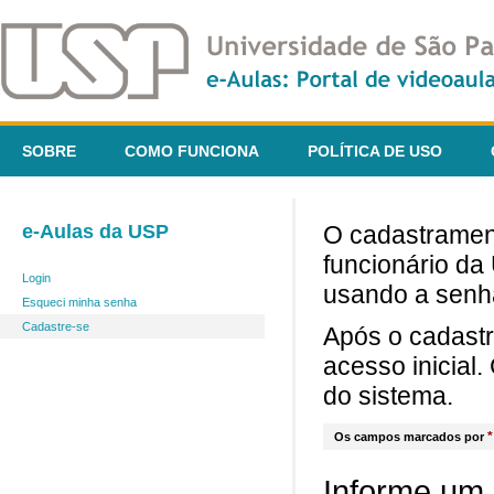
SOBRE
COMO FUNCIONA
POLÍTICA DE USO
e-Aulas da USP
O cadastrament
funcionário da
Login
usando a senh
Esqueci minha senha
Cadastre-se
Após o cadast
acesso inicial
do sistema.
*
Os campos marcados por
Informe um 