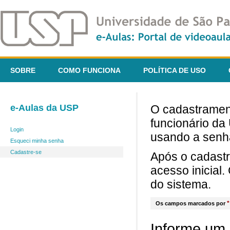
SOBRE
COMO FUNCIONA
POLÍTICA DE USO
e-Aulas da USP
O cadastrament
funcionário da
Login
usando a senh
Esqueci minha senha
Cadastre-se
Após o cadast
acesso inicial
do sistema.
*
Os campos marcados por
Informe um 