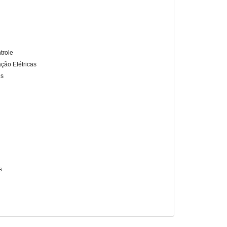
trole
ação Elétricas
es
s