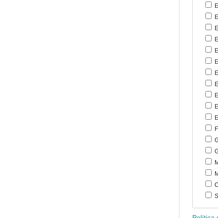
E
E
E
E
E
E
E
E
E
E
E
F
G
G
M
M
O
S
Política