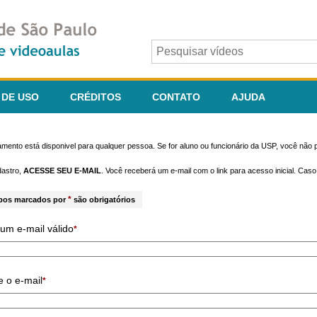
 DE USO
CRÉDITOS
CONTATO
AJUDA
mento está disponivel para qualquer pessoa. Se for aluno ou funcionário da USP, você não p
dastro,
ACESSE SEU E-MAIL
. Você receberá um e-mail com o link para acesso inicial. Cas
*
pos marcados por
são obrigatórios
um e-mail válido
*
e o e-mail
*