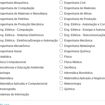
ngenharia Bioquímica
Engenharia Civil
ngenharia de Computação
Engenharia de Materiais
ngenharia de Materiais e Manufatura
Engenharia de Minas
ngenharia de Petróleo
Engenharia de Produção
ngenharia de Produção Mecânica
Eng. Elétrica - Automação e Con
ng. Elétrica - Computação
Eng. Elétrica - Energia e Autom
ng. Elétrica - Sistemas Eletrônicos
Eng. Elétrica - Telecomunicaçõ
ng. Elétrica - Eletrônica/Energia e Automação
Engenharia Mecânica
ngenharia Mecatrônica
Engenharia Metalúrgica
ngenharia Naval
Engenharia Química
statística
Física
ísica Computacional
Física Médica
eociências e Educação Ambiental
Geofísica
eologia
Informática Biomédica
atemática
Matemática Aplicada a Negócio
atemática Aplicada e Computacional
Meteorologia
ceanografia
Química
istemas de Informação
 de uso