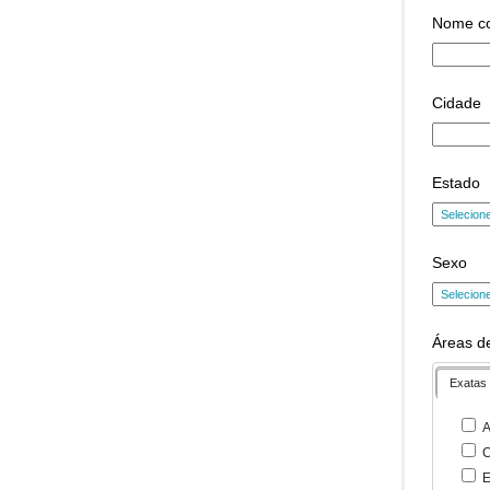
Nome c
Cidade
Estado
Sexo
Áreas de
Exatas
A
C
E