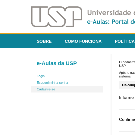
SOBRE
COMO FUNCIONA
POLÍTICA
e-Aulas da USP
O cadastra
USP.
Após o ca
Login
sistema.
Esqueci minha senha
Os cam
Cadastre-se
Informe 
Confirm