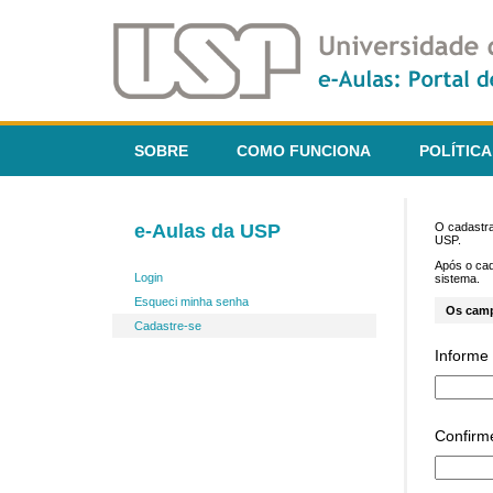
SOBRE
COMO FUNCIONA
POLÍTICA
e-Aulas da USP
O cadastra
USP.
Após o ca
Login
sistema.
Esqueci minha senha
Os cam
Cadastre-se
Informe 
Confirm