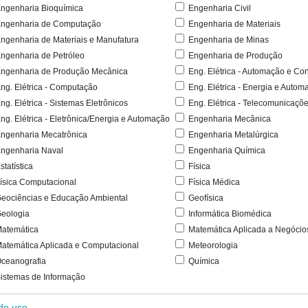
ngenharia Bioquímica
Engenharia Civil
ngenharia de Computação
Engenharia de Materiais
ngenharia de Materiais e Manufatura
Engenharia de Minas
ngenharia de Petróleo
Engenharia de Produção
ngenharia de Produção Mecânica
Eng. Elétrica - Automação e Con
ng. Elétrica - Computação
Eng. Elétrica - Energia e Autom
ng. Elétrica - Sistemas Eletrônicos
Eng. Elétrica - Telecomunicaçõ
ng. Elétrica - Eletrônica/Energia e Automação
Engenharia Mecânica
ngenharia Mecatrônica
Engenharia Metalúrgica
ngenharia Naval
Engenharia Química
statística
Física
ísica Computacional
Física Médica
eociências e Educação Ambiental
Geofísica
eologia
Informática Biomédica
atemática
Matemática Aplicada a Negócio
atemática Aplicada e Computacional
Meteorologia
ceanografia
Química
istemas de Informação
 de uso