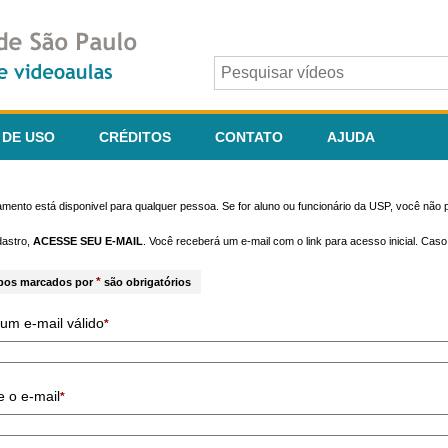
 DE USO
CRÉDITOS
CONTATO
AJUDA
mento está disponivel para qualquer pessoa. Se for aluno ou funcionário da USP, você não p
dastro,
ACESSE SEU E-MAIL
. Você receberá um e-mail com o link para acesso inicial. Cas
*
pos marcados por
são obrigatórios
um e-mail válido
*
e o e-mail
*