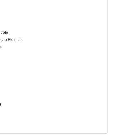
trole
ação Elétricas
es
s