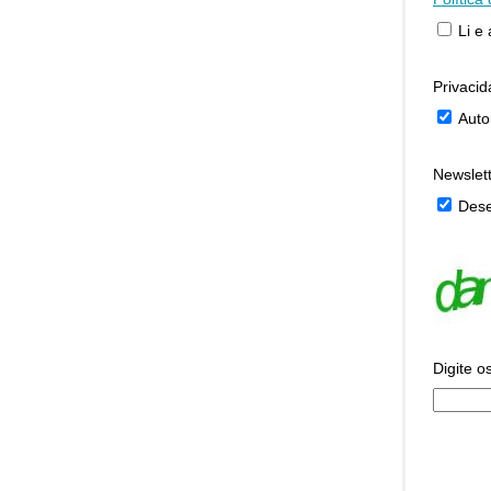
Li e
Privaci
Auto
Newslet
Dese
Digite o