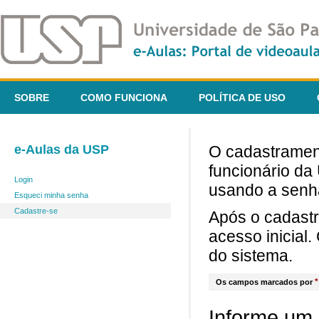
SOBRE
COMO FUNCIONA
POLÍTICA DE USO
e-Aulas da USP
O cadastrament
funcionário da
Login
usando a senh
Esqueci minha senha
Cadastre-se
Após o cadast
acesso inicial
do sistema.
*
Os campos marcados por
Informe um 