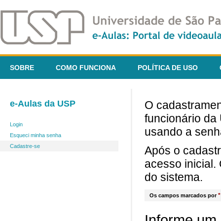
SOBRE
COMO FUNCIONA
POLÍTICA DE USO
e-Aulas da USP
O cadastrament
funcionário da
Login
usando a senh
Esqueci minha senha
Cadastre-se
Após o cadast
acesso inicial
do sistema.
*
Os campos marcados por
Informe um 