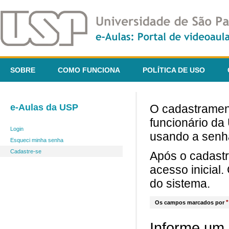
SOBRE
COMO FUNCIONA
POLÍTICA DE USO
e-Aulas da USP
O cadastrament
funcionário da
Login
usando a senh
Esqueci minha senha
Cadastre-se
Após o cadast
acesso inicial
do sistema.
*
Os campos marcados por
Informe um 