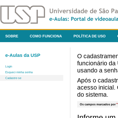
SOBRE
COMO FUNCIONA
POLÍTICA DE USO
e-Aulas da USP
O cadastrament
funcionário da
Login
usando a senh
Esqueci minha senha
Cadastre-se
Após o cadast
acesso inicial
do sistema.
*
Os campos marcados por
Informe um 