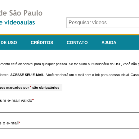
 DE USO
CRÉDITOS
CONTATO
AJUDA
mento está disponivel para qualquer pessoa. Se for aluno ou funcionário da USP, você não p
dastro,
ACESSE SEU E-MAIL
. Você receberá um e-mail com o link para acesso inicial. Cas
*
pos marcados por
são obrigatórios
um e-mail válido
*
e o e-mail
*