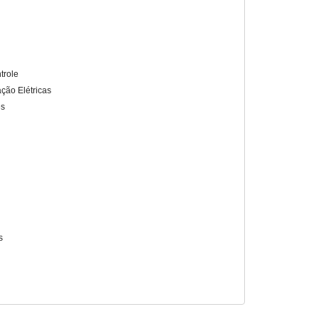
trole
ação Elétricas
es
s