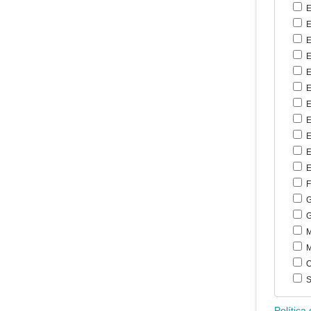
E
E
E
E
E
E
E
E
E
E
E
F
G
G
M
M
O
S
Política