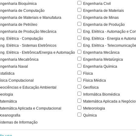
ngenharia Bioquímica
Engenharia Civil
ngenharia de Computação
Engenharia de Materiais
ngenharia de Materiais e Manufatura
Engenharia de Minas
ngenharia de Petróleo
Engenharia de Produção
ngenharia de Produção Mecânica
Eng. Elétrica - Automação e Con
ng. Elétrica - Computação
Eng. Elétrica - Energia e Autom
ng. Elétrica - Sistemas Eletrônicos
Eng. Elétrica - Telecomunicaçõ
ng. Elétrica - Eletrônica/Energia e Automação
Engenharia Mecânica
ngenharia Mecatrônica
Engenharia Metalúrgica
ngenharia Naval
Engenharia Química
statística
Física
ísica Computacional
Física Médica
eociências e Educação Ambiental
Geofísica
eologia
Informática Biomédica
atemática
Matemática Aplicada a Negócio
atemática Aplicada e Computacional
Meteorologia
ceanografia
Química
istemas de Informação
 de uso