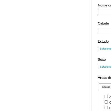
Nome c
Cidade
Estado
Sexo
Áreas de
Exatas
A
C
E