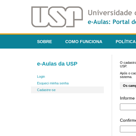
SOBRE
COMO FUNCIONA
POLÍTICA
e-Aulas da USP
O cadastra
USP.
Após o ca
Login
sistema.
Esqueci minha senha
Os cam
Cadastre-se
Informe 
Confirm