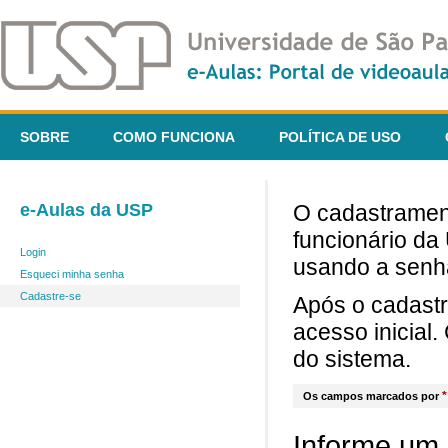
SOBRE
COMO FUNCIONA
POLÍTICA DE USO
e-Aulas da USP
O cadastrament
funcionário da
Login
usando a senh
Esqueci minha senha
Cadastre-se
Após o cadast
acesso inicial
do sistema.
*
Os campos marcados por
Informe um 