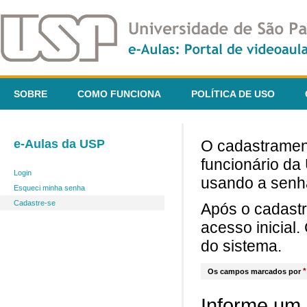
SOBRE
COMO FUNCIONA
POLÍTICA DE USO
e-Aulas da USP
O cadastrament
funcionário da
Login
usando a senh
Esqueci minha senha
Cadastre-se
Após o cadast
acesso inicial
do sistema.
*
Os campos marcados por
Informe um 