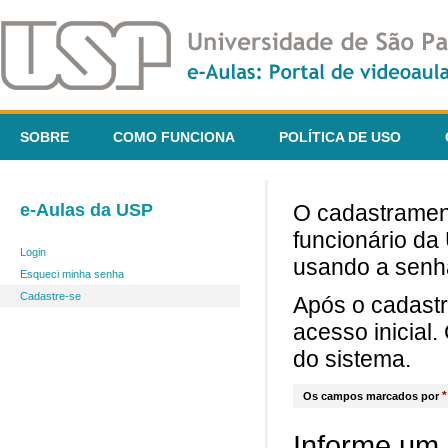
SOBRE
COMO FUNCIONA
POLÍTICA DE USO
e-Aulas da USP
O cadastrament
funcionário da
Login
usando a senh
Esqueci minha senha
Cadastre-se
Após o cadast
acesso inicial
do sistema.
*
Os campos marcados por
Informe um 