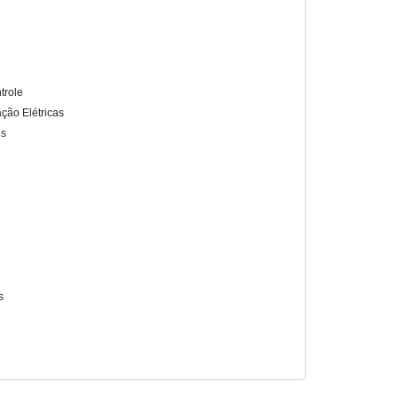
trole
ação Elétricas
es
s