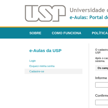
SOBRE
COMO FUNCIONA
POLÍTICA
e-Aulas da USP
O cadastra
USP.
Após o ca
Login
sistema.
Esqueci minha senha
Os cam
Cadastre-se
Informe 
Confirm