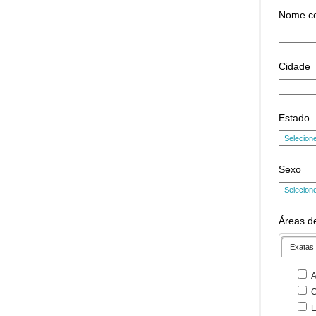
Nome c
Cidade
Estado
Sexo
Áreas de
Exatas
A
C
E