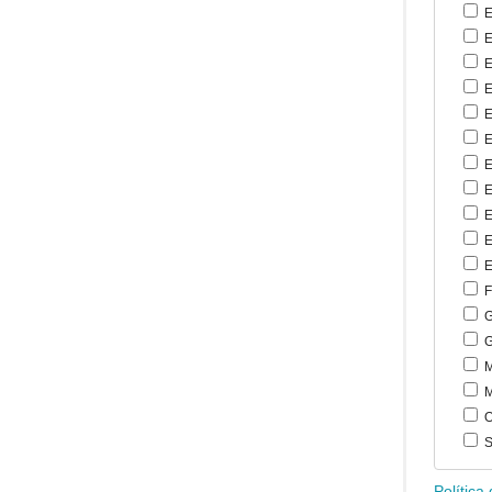
E
E
E
E
E
E
E
E
E
E
E
F
G
G
M
M
O
S
Política