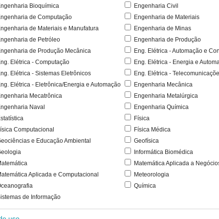
ngenharia Bioquímica
Engenharia Civil
ngenharia de Computação
Engenharia de Materiais
ngenharia de Materiais e Manufatura
Engenharia de Minas
ngenharia de Petróleo
Engenharia de Produção
ngenharia de Produção Mecânica
Eng. Elétrica - Automação e Con
ng. Elétrica - Computação
Eng. Elétrica - Energia e Autom
ng. Elétrica - Sistemas Eletrônicos
Eng. Elétrica - Telecomunicaçõ
ng. Elétrica - Eletrônica/Energia e Automação
Engenharia Mecânica
ngenharia Mecatrônica
Engenharia Metalúrgica
ngenharia Naval
Engenharia Química
statística
Física
ísica Computacional
Física Médica
eociências e Educação Ambiental
Geofísica
eologia
Informática Biomédica
atemática
Matemática Aplicada a Negócio
atemática Aplicada e Computacional
Meteorologia
ceanografia
Química
istemas de Informação
 de uso