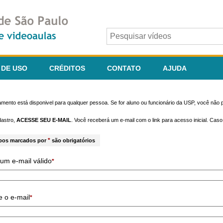
 DE USO
CRÉDITOS
CONTATO
AJUDA
mento está disponivel para qualquer pessoa. Se for aluno ou funcionário da USP, você não p
dastro,
ACESSE SEU E-MAIL
. Você receberá um e-mail com o link para acesso inicial. Cas
*
pos marcados por
são obrigatórios
um e-mail válido
*
e o e-mail
*