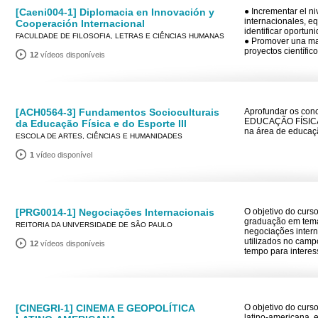
[Caeni004-1] Diplomacia en Innovación y
● Incrementar el ni
internacionales, e
Cooperación Internacional
identificar oportun
FACULDADE DE FILOSOFIA, LETRAS E CIÊNCIAS HUMANAS
● Promover una may
proyectos científic
12
vídeos disponíveis
[ACH0564-3] Fundamentos Socioculturais
Aprofundar os co
EDUCAÇÃO FÍSICA E
da Educação Física e do Esporte III
na área de educaçã
ESCOLA DE ARTES, CIÊNCIAS E HUMANIDADES
1
vídeo disponível
[PRG0014-1] Negociações Internacionais
O objetivo do curs
graduação em temas
REITORIA DA UNIVERSIDADE DE SÃO PAULO
negociações intern
utilizados no camp
12
vídeos disponíveis
tempo para interes
[CINEGRI-1] CINEMA E GEOPOLÍTICA
O objetivo do curs
latino-americana, 