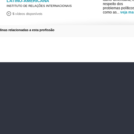
LATINO-AMERICANA
respeito dos
INSTITUTO DE RELAÇÕES INTERNACIONAIS
problemas político
como as
...
veja ma
5
vídeos disponíveis
plinas relacionadas a esta profissão