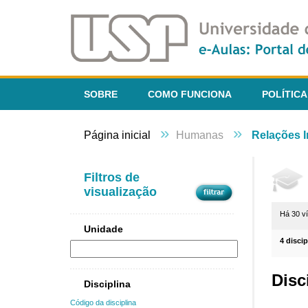
SOBRE
COMO FUNCIONA
POLÍTICA
»
»
Página inicial
Humanas
Relações I
Filtros de
visualização
Há 30 v
Unidade
4 disci
Disc
Disciplina
Código da disciplina