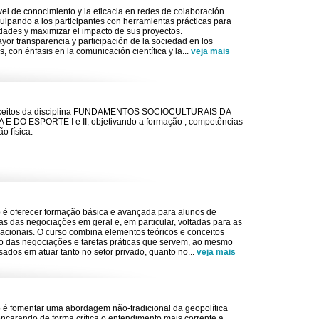
vel de conocimiento y la eficacia en redes de colaboración
quipando a los participantes con herramientas prácticas para
idades y maximizar el impacto de sus proyectos.
or transparencia y participación de la sociedad en los
os, con énfasis en la comunicación científica y la
...
veja mais
nceitos da disciplina FUNDAMENTOS SOCIOCULTURAIS DA
 DO ESPORTE I e II, objetivando a formação , competências
o física.
o é oferecer formação básica e avançada para alunos de
 das negociações em geral e, em particular, voltadas para as
acionais. O curso combina elementos teóricos e conceitos
o das negociações e tarefas práticas que servem, ao mesmo
sados em atuar tanto no setor privado, quanto no
...
veja mais
o é fomentar uma abordagem não-tradicional da geopolítica
encarando de forma crítica o entendimento mais corrente a