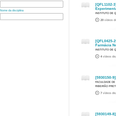
[QFL1102-3
Experiment
Nome da disciplina
INSTITUTO DE 
20
vídeos di
[QFL0425-2
Farmácia N
INSTITUTO DE 
4
vídeos dis
[5930150-9]
FACULDADE DE 
RIBEIRÃO PRE
7
vídeos dis
[5930149-8]