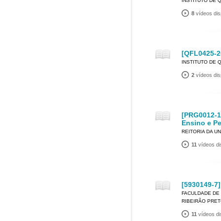
INSTITUTO DE 
8
vídeos dis
[QFL0425-2
INSTITUTO DE 
2
vídeos dis
[PRG0012-1
Ensino e P
REITORIA DA U
11
vídeos di
[5930149-7]
FACULDADE DE 
RIBEIRÃO PRE
11
vídeos di