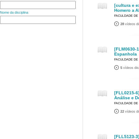
[cultura e 
Homero a A
Nome da disciplina
FACULDADE DE 
28
vídeos di
[FLM0630-1
Espanhola
FACULDADE DE 
5
vídeos dis
[FLL0215-6
Análise e D
FACULDADE DE 
22
vídeos di
[FLL5123-3]