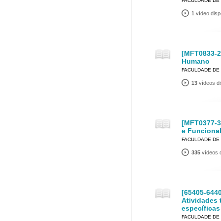
FACULDADE DE 
1
vídeo disp
[MFT0833-2
Humano
FACULDADE DE 
13
vídeos di
[MFT0377-3]
e Funciona
FACULDADE DE 
335
vídeos d
[65405-6440
Atividades 
específicas 
FACULDADE DE 