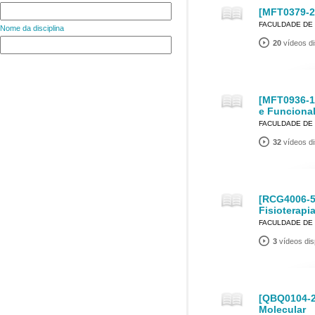
[MFT0379-2]
FACULDADE DE 
Nome da disciplina
20
vídeos di
[MFT0936-1]
e Funcional 
FACULDADE DE 
32
vídeos di
[RCG4006-5]
Fisioterapi
FACULDADE DE 
3
vídeos dis
[QBQ0104-2
Molecular