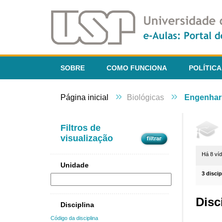
SOBRE
COMO FUNCIONA
POLÍTICA
»
»
Página inicial
Biológicas
Engenhari
Filtros de
visualização
Há 8 ví
Unidade
3 disci
Disc
Disciplina
Código da disciplina