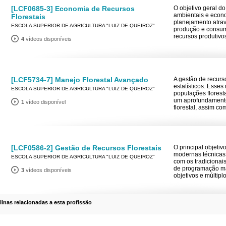
[LCF0685-3] Economia de Recursos
O objetivo geral do
ambientais e econ
Florestais
planejamento atrav
ESCOLA SUPERIOR DE AGRICULTURA "LUIZ DE QUEIROZ"
produção e consumo
recursos produtivos
4
vídeos disponíveis
[LCF5734-7] Manejo Florestal Avançado
A gestão de recurs
estatísticos. Esse
ESCOLA SUPERIOR DE AGRICULTURA "LUIZ DE QUEIROZ"
populações florest
um aprofundamento
1
vídeo disponível
florestal, assim c
[LCF0586-2] Gestão de Recursos Florestais
O principal objeti
modernas técnicas
ESCOLA SUPERIOR DE AGRICULTURA "LUIZ DE QUEIROZ"
com os tradicionai
de programação ma
3
vídeos disponíveis
objetivos e múltip
plinas relacionadas a esta profissão