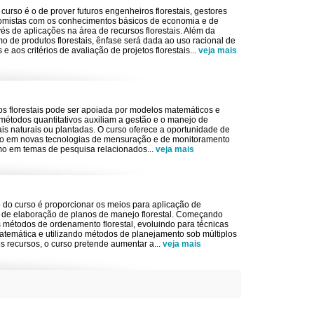
 curso é o de prover futuros engenheiros florestais, gestores
omistas com os conhecimentos básicos de economia e de
és de aplicações na área de recursos florestais. Além da
 de produtos florestais, ênfase será dada ao uso racional de
 e aos critérios de avaliação de projetos florestais
...
veja mais
os florestais pode ser apoiada por modelos matemáticos e
s métodos quantitativos auxiliam a gestão e o manejo de
ais naturais ou plantadas. O curso oferece a oportunidade de
 em novas tecnologias de mensuração e de monitoramento
omo em temas de pesquisa relacionados
...
veja mais
vo do curso é proporcionar os meios para aplicação de
 de elaboração de planos de manejo florestal. Começando
s métodos de ordenamento florestal, evoluindo para técnicas
temática e utilizando métodos de planejamento sob múltiplos
los recursos, o curso pretende aumentar a
...
veja mais