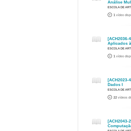
Análise Mul
ESCOLA DE ART
1
vídeo disp
[ACH2036-4
Aplicados à
ESCOLA DE ART
1
vídeo disp
[ACH2023-4]
Dados I
ESCOLA DE ART
22
vídeos di
[ACH2043-2]
Computaçã
ESCOLA DE ART