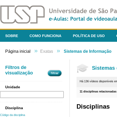
SOBRE
COMO FUNCIONA
POLÍTICA DE USO
»
»
Página inicial
Exatas
Sistemas de Informação
Filtros de
Sistemas 
visualização
Há 136 vídeos disponíveis 
Unidade
11 disciplinas relacionadas
Disciplinas
Disciplina
Código da disciplina