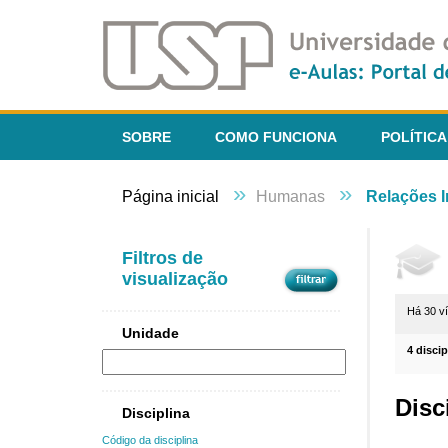
SOBRE
COMO FUNCIONA
POLÍTICA
»
»
Página inicial
Humanas
Relações I
Filtros de
visualização
Há 30 v
Unidade
4 disci
Disc
Disciplina
Código da disciplina