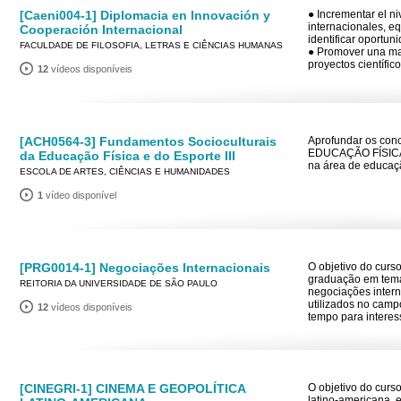
[Caeni004-1] Diplomacia en Innovación y
● Incrementar el ni
internacionales, e
Cooperación Internacional
identificar oportun
FACULDADE DE FILOSOFIA, LETRAS E CIÊNCIAS HUMANAS
● Promover una may
proyectos científic
12
vídeos disponíveis
[ACH0564-3] Fundamentos Socioculturais
Aprofundar os co
EDUCAÇÃO FÍSICA E
da Educação Física e do Esporte III
na área de educaçã
ESCOLA DE ARTES, CIÊNCIAS E HUMANIDADES
1
vídeo disponível
[PRG0014-1] Negociações Internacionais
O objetivo do curs
graduação em temas
REITORIA DA UNIVERSIDADE DE SÃO PAULO
negociações intern
utilizados no camp
12
vídeos disponíveis
tempo para interes
[CINEGRI-1] CINEMA E GEOPOLÍTICA
O objetivo do curs
latino-americana, 