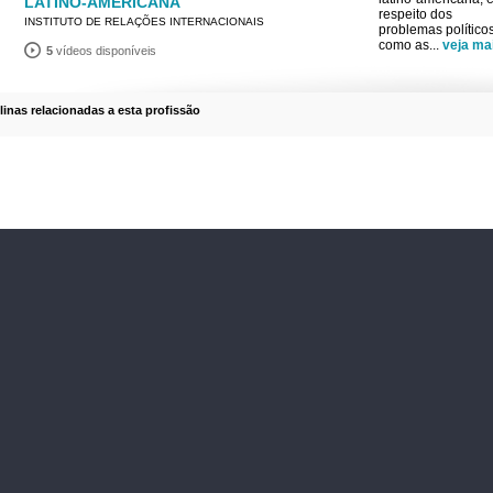
LATINO-AMERICANA
respeito dos
INSTITUTO DE RELAÇÕES INTERNACIONAIS
problemas político
como as
...
veja ma
5
vídeos disponíveis
plinas relacionadas a esta profissão