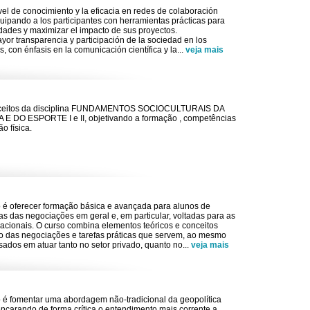
vel de conocimiento y la eficacia en redes de colaboración
quipando a los participantes con herramientas prácticas para
idades y maximizar el impacto de sus proyectos.
or transparencia y participación de la sociedad en los
os, con énfasis en la comunicación científica y la
...
veja mais
nceitos da disciplina FUNDAMENTOS SOCIOCULTURAIS DA
 DO ESPORTE I e II, objetivando a formação , competências
o física.
o é oferecer formação básica e avançada para alunos de
 das negociações em geral e, em particular, voltadas para as
acionais. O curso combina elementos teóricos e conceitos
o das negociações e tarefas práticas que servem, ao mesmo
sados em atuar tanto no setor privado, quanto no
...
veja mais
o é fomentar uma abordagem não-tradicional da geopolítica
encarando de forma crítica o entendimento mais corrente a