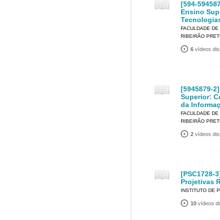
[594-59458
Ensino Supe
Tecnologias
FACULDADE DE 
RIBEIRÃO PRE
6
vídeos dis
[5945879-2
Superior: C
da Informa
FACULDADE DE 
RIBEIRÃO PRE
2
vídeos dis
[PSC1728-3
Projetivas 
INSTITUTO DE 
10
vídeos di