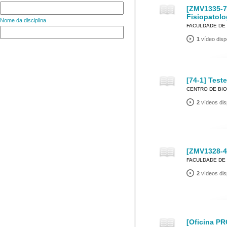
[ZMV1335-7]
Fisiopatolo
Nome da disciplina
FACULDADE DE 
1
vídeo disp
[74-1] Test
CENTRO DE BIO
2
vídeos dis
[ZMV1328-4]
FACULDADE DE 
2
vídeos dis
[Oficina PR