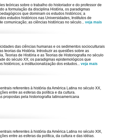
ões teóricas sobre o trabalho do historiador e do professor de
ndo a formulação da disciplina História, os paradigmas
pedagógicos que dominam os estudos históricos; a
 dos estudos históricos nas Universidades, Institutos de
e comunicação; as ciências históricas no século
...
veja mais
ficidades das ciências humanas e os sedimentos socioculturais
 teorias da História. Introduzir as questões sobre as
ria, Teorias de História e as Teorias de Historiografia no século
tade do século XX; os paradigmas epistemológicos que
 históricos; a institucionalização dos estudos
...
veja mais
centrais referentes à história da América Latina no século XX,
ções entre as esferas da política e da cultura.
as propostas pela historiografia latinoamericana
centrais referentes à história da América Latina no século XIX,
ções entre as esferas da política, da cultura e das idéias.