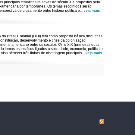
s principais temáticas relativas ao século XIX propostas pela
ino-americana contemporânea. Os temas escolhidos serão
spectiva de cruzamento entre história política e
...
veja mais
a do Brasil Colonial (I e II) tem como proposta básica discutir as
constituição, desenvolvimento e crise da colonização
inente americano entre os séculos XVI e XIX (primeiras duas
o temas específicos ligados a sociedade, economia, política e
na visa oferecer três linhas de abordagem principais
...
veja mais