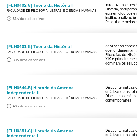
[FLH0402-8] Teoria da História II
Introduzir as quest
História, recupera
FACULDADE DE FILOSOFIA, LETRAS E CIÊNCIAS HUMANAS
epistemológicos e 
institucionalização
31
vídeos disponíveis
Pesquisa e meios d
[FLH0401-8] Teoria da História I
Analisar as especi
que fundamentam as
FACULDADE DE FILOSOFIA, LETRAS E CIÊNCIAS HUMANAS
Filosofias de Histó
XIX e primeira me
39
vídeos disponíveis
dominam os estudos
[FLH0644-5] História da América
Discutir temáticas 
enfatizando as rela
Independente II
Discutir as temátic
FACULDADE DE FILOSOFIA, LETRAS E CIÊNCIAS HUMANAS
contemporânea
43
vídeos disponíveis
[FLH0351-6] História da América
Discutir temáticas 
enfatizando as rela
Independente I