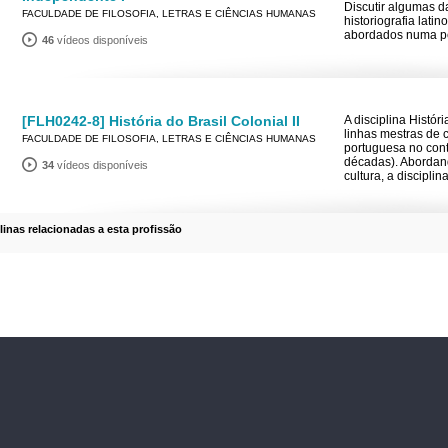
Discutir algumas da
FACULDADE DE FILOSOFIA, LETRAS E CIÊNCIAS HUMANAS
historiografia lat
abordados numa per
46
vídeos disponíveis
[FLH0242-8] História do Brasil Colonial II
A disciplina Históri
linhas mestras de 
FACULDADE DE FILOSOFIA, LETRAS E CIÊNCIAS HUMANAS
portuguesa no cont
décadas). Abordand
34
vídeos disponíveis
cultura, a discipli
plinas relacionadas a esta profissão