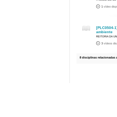
1
vídeo disp
[PLC0504-1]
ambiente
REITORIA DA U
3
vídeos dis
8 disciplinas relacionadas 