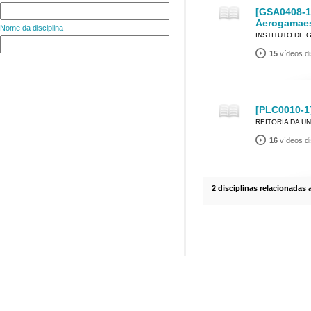
[GSA0408-1
Aerogamaes
Nome da disciplina
INSTITUTO DE 
15
vídeos di
[PLC0010-1]
REITORIA DA U
16
vídeos di
2 disciplinas relacionadas 